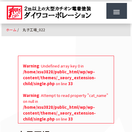
ホーム
/
丸子工場_022
Warning
: Undefined array key 0 in
/home/xsu3828/public_html/wp/wp-
content/themes/_xeory_extension-
child/single.php
on line
33
Warning
: Attempt to read property "cat_name"
on null in
/home/xsu3828/public_html/wp/wp-
content/themes/_xeory_extension-
child/single.php
on line
33