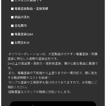
電着塗装製品・塗装実績
納品の流れ
会社案内
電着塗装Q&A
お問合わせ
ダイワコーポレーションは、大型製品のカチオン電着塗装・防錆
塗装に特化した長野の塗装会社です。
2m以上の高品質・高耐久・高耐候塗装、錆が心配な製品に最適で
す。
また、電着塗装の下処理から上塗りまでの一貫対応で、間に発生
する輸送時間やコストを削減！
サンプル塗装や工場見学も受け付けておりますので、お気軽にご
相談ください。
経験豊富なスタッフが親身に対応いたします。