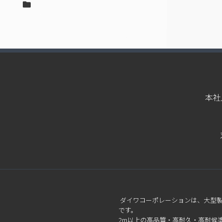
本社
ダイワコーポレーションは、大型
です。
2m以上の高品質・高耐久・高耐候