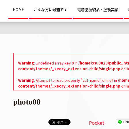
HOME
こんな方に最適です
電着塗装製品・塗装実績
Warning
: Undefined array key 0 in
/home/xsu3828/public_ht
content/themes/_xeory_extension-child/single.php
on l
Warning
: Attempt to read property "cat_name" on null in
/home
content/themes/_xeory_extension-child/single.php
on l
photo08
Pocket