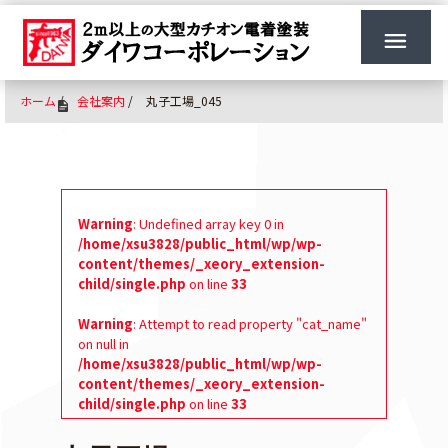
ホーム
/
会社案内
/
丸子工場_045
Warning
: Undefined array key 0 in
/home/xsu3828/public_html/wp/wp-
content/themes/_xeory_extension-
child/single.php
on line
33
Warning
: Attempt to read property "cat_name"
on null in
/home/xsu3828/public_html/wp/wp-
content/themes/_xeory_extension-
child/single.php
on line
33