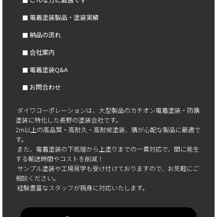
電着塗装製品・塗装実績
納品の流れ
会社案内
電着塗装Q&A
お問合わせ
ダイワコーポレーションは、大型製品のカチオン電着塗装・防錆
塗装に特化した長野の塗装会社です。
2m以上の高品質・高耐久・高耐候塗装、錆が心配な製品に最適で
す。
また、電着塗装の下処理から上塗りまでの一貫対応で、間に発生
する輸送時間やコストを削減！
サンプル塗装や工場見学も受け付けておりますので、お気軽にご
相談ください。
経験豊富なスタッフが親身に対応いたします。