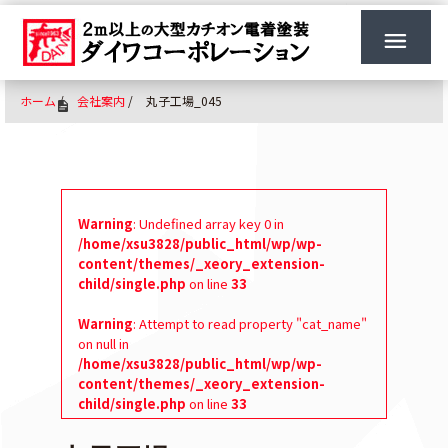
ホーム
/
会社案内
/
丸子工場_045
Warning
: Undefined array key 0 in
/home/xsu3828/public_html/wp/wp-
content/themes/_xeory_extension-
child/single.php
on line
33
Warning
: Attempt to read property "cat_name"
on null in
/home/xsu3828/public_html/wp/wp-
content/themes/_xeory_extension-
child/single.php
on line
33