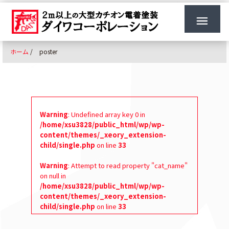
ホーム
/
poster
Warning
: Undefined array key 0 in
/home/xsu3828/public_html/wp/wp-
content/themes/_xeory_extension-
child/single.php
on line
33
Warning
: Attempt to read property "cat_name"
on null in
/home/xsu3828/public_html/wp/wp-
content/themes/_xeory_extension-
child/single.php
on line
33