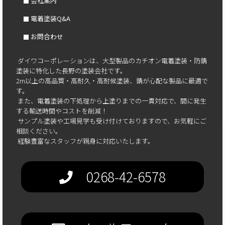
会社案内
電着塗装Q&A
お問合わせ
ダイワコーポレーションは、大型製品のカチオン電着塗装・防錆
塗装に特化した長野の塗装会社です。
2m以上の高品質・高耐久・高耐候塗装、錆が心配な製品に最適で
す。
また、電着塗装の下処理から上塗りまでの一貫対応で、間に発生
する輸送時間やコストを削減！
サンプル塗装や工場見学も受け付けておりますので、お気軽にご
相談ください。
経験豊富なスタッフが親身に対応いたします。
0268-42-6578