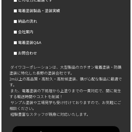
電着塗装製品・塗装実績
納品の流れ
会社案内
電着塗装Q&A
お問合わせ
ダイワコーポレーションは、大型製品のカチオン電着塗装・防錆
塗装に特化した長野の塗装会社です。
2m以上の高品質・高耐久・高耐候塗装、錆が心配な製品に最適で
す。
また、電着塗装の下処理から上塗りまでの一貫対応で、間に発生
する輸送時間やコストを削減！
サンプル塗装や工場見学も受け付けておりますので、お気軽にご
相談ください。
経験豊富なスタッフが親身に対応いたします。