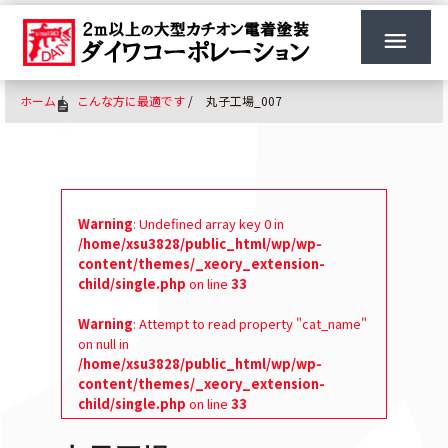
ホーム
/
こんな方に最適です
/
丸子工場_007
Warning
: Undefined array key 0 in
/home/xsu3828/public_html/wp/wp-
content/themes/_xeory_extension-
child/single.php
on line
33
Warning
: Attempt to read property "cat_name"
on null in
/home/xsu3828/public_html/wp/wp-
content/themes/_xeory_extension-
child/single.php
on line
33