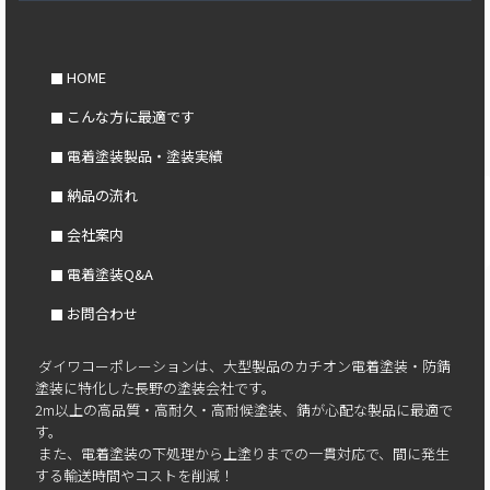
HOME
こんな方に最適です
電着塗装製品・塗装実績
納品の流れ
会社案内
電着塗装Q&A
お問合わせ
ダイワコーポレーションは、大型製品のカチオン電着塗装・防錆
塗装に特化した長野の塗装会社です。
2m以上の高品質・高耐久・高耐候塗装、錆が心配な製品に最適で
す。
また、電着塗装の下処理から上塗りまでの一貫対応で、間に発生
する輸送時間やコストを削減！