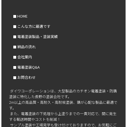
HOME
こんな方に最適です
電着塗装製品・塗装実績
納品の流れ
会社案内
電着塗装Q&A
お問合わせ
ダイワコーポレーションは、大型製品のカチオン電着塗装・防錆
塗装に特化した長野の塗装会社です。
2m以上の高品質・高耐久・高耐候塗装、錆が心配な製品に最適で
す。
また、電着塗装の下処理から上塗りまでの一貫対応で、間に発生
する輸送時間やコストを削減！
サンプル塗装や工場見学も受け付けておりますので、お気軽にご