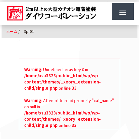
ホーム
/
3pr01
Warning
: Undefined array key 0 in
/home/xsu3828/public_html/wp/wp-
content/themes/_xeory_extension-
child/single.php
on line
33
Warning
: Attempt to read property "cat_name"
on null in
/home/xsu3828/public_html/wp/wp-
content/themes/_xeory_extension-
child/single.php
on line
33