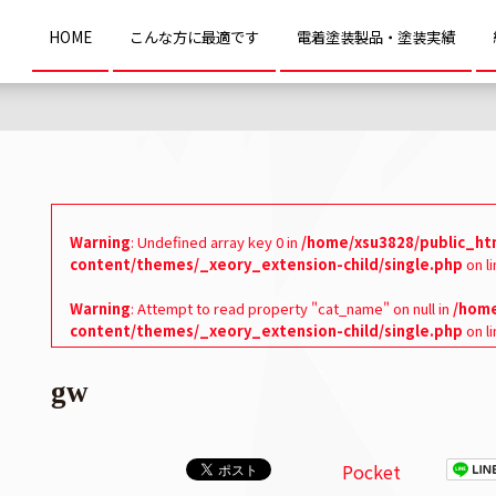
HOME
こんな方に最適です
電着塗装製品・塗装実績
Warning
: Undefined array key 0 in
/home/xsu3828/public_ht
content/themes/_xeory_extension-child/single.php
on l
Warning
: Attempt to read property "cat_name" on null in
/home
content/themes/_xeory_extension-child/single.php
on l
gw
Pocket