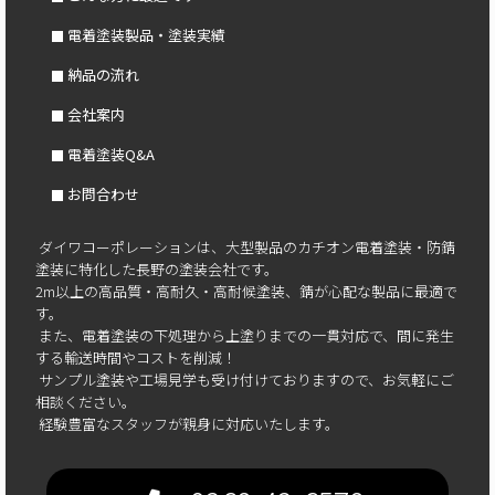
電着塗装製品・塗装実績
納品の流れ
会社案内
電着塗装Q&A
お問合わせ
ダイワコーポレーションは、大型製品のカチオン電着塗装・防錆
塗装に特化した長野の塗装会社です。
2m以上の高品質・高耐久・高耐候塗装、錆が心配な製品に最適で
す。
また、電着塗装の下処理から上塗りまでの一貫対応で、間に発生
する輸送時間やコストを削減！
サンプル塗装や工場見学も受け付けておりますので、お気軽にご
相談ください。
経験豊富なスタッフが親身に対応いたします。