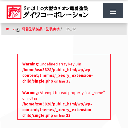
ホーム
/
電着塗装製品・塗装実績
/
05_02
Warning
: Undefined array key 0 in
/home/xsu3828/public_html/wp/wp-
content/themes/_xeory_extension-
child/single.php
on line
33
Warning
: Attempt to read property "cat_name"
on null in
/home/xsu3828/public_html/wp/wp-
content/themes/_xeory_extension-
child/single.php
on line
33